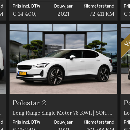
nd
Prijs incl. BTW
Bouwjaar
Kilometerstand
Pri
KM
€ 14.400,-
2021
72.411 KM
€ 
Polestar 2
P
O | MARGE
Long Range Single Motor 78 KWh | SOH 92,26%
nd
Prijs incl. BTW
Bouwjaar
Kilometerstand
Pri
KM
€ 25.740,-
2021
101.788 KM
€ 