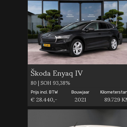
Škoda Enyaq IV
80 | SOH 93,38%
Prijs incl. BTW
Bouwjaar
Kilometersta
€ 28.440,-
2021
89.729 