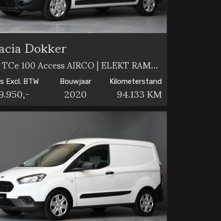
acia Dokker
1.3 TCe 100 Access AIRCO | ELEKT RAMEN
js Excl. BTW
Bouwjaar
Kilometerstand
9.950,-
2020
94.133 KM