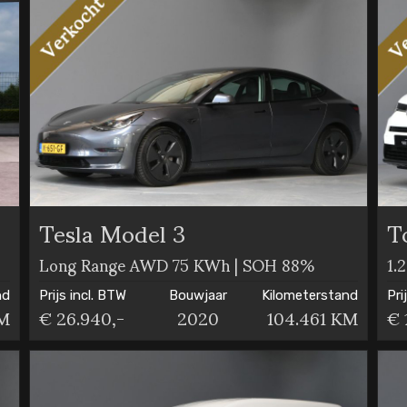
Tesla Model 3
T
Long Range AWD 75 KWh | SOH 88%
1.
nd
Prijs incl. BTW
Bouwjaar
Kilometerstand
Pri
KM
€ 26.940,-
2020
104.461 KM
€ 