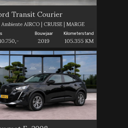
ord Transit Courier
0 Ambiente AIRCO | CRUISE | MARGE
js
Bouwjaar
Kilometerstand
10.750,-
2019
105.355 KM
eugeot E-2008