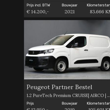
Prijs incl. BTW
Bouwjaar
Kilometersta
€ 14.200,-
2021
83.666 
Peugeot Partner Bestel
1.2 PureTech Premium CRUISE| AIRC
Prijs
Bouwjaar
Kilometersta
€ 12.950,-
2019
105.601 