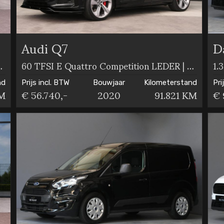
Audi Q7
D
O | LEDER | S-LINE
60 TFSI E Quattro Competition LEDER | PANO | ELEKT TREKHAAK
nd
Prijs incl. BTW
Bouwjaar
Kilometerstand
Pri
KM
€ 56.740,-
2020
91.821 KM
€ 