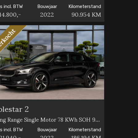
js incl. BTW
Bouwjaar
Kilometerstand
14.800,-
2022
90.954 KM
olestar 2
Long Range Single Motor 78 KWh SOH 91,74% | CAMERA
js incl. BTW
Bouwjaar
Kilometerstand
21.940,-
2022
186.194 KM