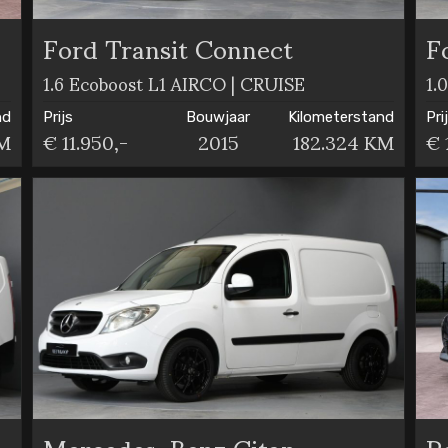
Ford Transit Connect
F
1.6 Ecoboost L1 AIRCO | CRUISE
1.
nd
Prijs
Bouwjaar
Kilometerstand
Pri
KM
€ 11.950,-
2015
182.324 KM
€ 
Mercedes-Benz Citan
P