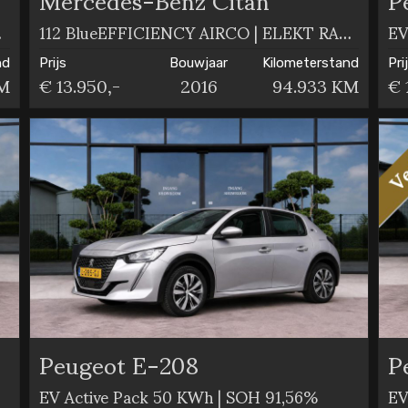
N | BTW
112 BlueEFFICIENCY AIRCO | ELEKT RAMEN | MARGE
EV
nd
Prijs
Bouwjaar
Kilometerstand
Pri
KM
€ 13.950,-
2016
94.933 KM
€ 
Peugeot E-208
P
EV Active Pack 50 KWh | SOH 91,56%
EV