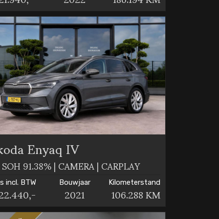
koda Enyaq IV
 SOH 91.38% | CAMERA | CARPLAY
js incl. BTW
Bouwjaar
Kilometerstand
22.440,-
2021
106.288 KM