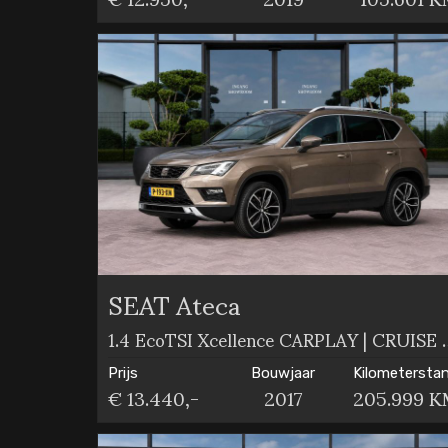
SEAT Ateca
1.4 EcoTSI Xcellen
Prijs
Bouwjaar
Kilometersta
€ 13.440,-
2017
205.999 