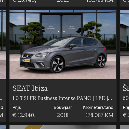
SEAT Ibiza
Š
ce CARPLAY | CRUISE | LED
1.0 TSI FR Business Intense PANO | LED | CRUISE
60
nd
Prijs
Bouwjaar
Kilometerstand
Pri
KM
€ 12.940,-
2018
178.087 KM
€ 