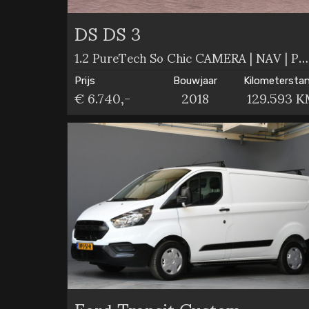
DS DS 3
1.2 PureTech So Chic CAMERA | NAV | PDC
Prijs
Bouwjaar
Kilometersta
€ 6.740,-
2018
129.593 
Ford Transit Custom