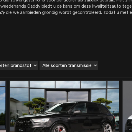
die zowel geschikt is voor particulier als zakelijk gebruik. Met zij
 tweedehands Caddy biedt u de kans om deze kwaliteitsauto tegen
dy
die we aanbieden grondig wordt gecontroleerd, zodat u met e