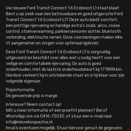
Uw nieuwe Ford Transit Connect 1.6 Ecoboost L1 staat klaar!
Bent u op zoek naar een betrouwbare en goed uitgeruste Ford
Transit Connect 1.6 Ecoboost L1? Deze auto biedt comfort,
een prettige rijervaring en handige extra’s zoals: airco, cruise
control, stoelverwarming, parkeersensoren achter, bluetooth
verbinding, elektrische ramen. Deze voorzieningen maken elke
rit aangenamer en zorgen voor optimaal rijplezier.
Deze Ford Transit Connect 1.6 Ecoboost L1 is zorgvuldig
uitgevoerd en beschikt over alles wat u nodig heeft voor een
veilige en comfortabele rijervaring. De auto is goed
onderhouden, met de laatste onderhoudsbeurt bij 177898 km.
Hierdoor verkeert hij in uitstekende staat en is hij klaar voor zijn
volgende eigenaar.
Prijsinformatie:
De genoemde prijs is marge.
Interesse? Neem contact op!
Wilt u meer informatie of een proefrit plannen? Bel of
WhatsApp ons via 0416-75030, of stuur een e-mail naar
info@nieuwkoopautos.nl.
Inruil is eventueel mogelijk. Stuur hiervoor gerust de gegevens