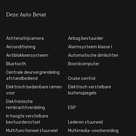
Deze Auto Bevat
Achteruitrijcamera
Airbag bestuurder
Airconditioning
Alarmsysteem klasse I
Antiblokkeersysteem
Automatische dimlichten
Bluetooth
Boordcomputer
Centrale deurvergrendeling
afstandbediend
Cruise control
Elektrisch bedienbare ramen
Elektrisch verstelbare
voor
buitenspiegels
Elektronische
remkrachtverdeling
ESP
In hoogte verstelbare
bestuurdersstoel
Lederen stuurwiel
Multifunctioneel stuurwiel
Multimedia-voorbereiding