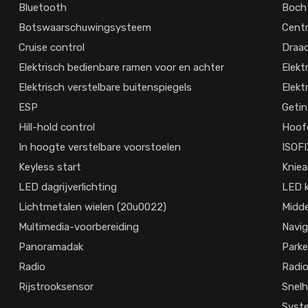
Bluetooth
Bocht
Botswaarschuwingsysteem
Centr
Cruise control
Draad
Elektrisch bedienbare ramen voor en achter
Elekt
Elektrisch verstelbare buitenspiegels
Elekt
ESP
Getin
Hill-hold control
Hoofd
In hoogte verstelbare voorstoelen
ISOFI
Keyless start
Kniea
LED dagrijverlichting
LED 
Lichtmetalen wielen (20u0022)
Midd
Multimedia-voorbereiding
Navi
Panoramadak
Parke
Radio
Radi
Rijstrooksensor
Snelh
Syst