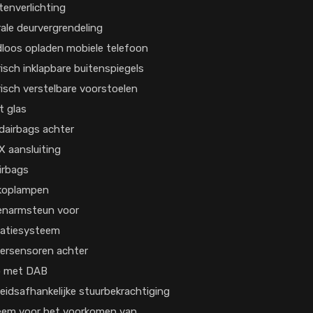
enverlichting
ale deurvergrendeling
loos opladen mobiele telefoon
risch inklapbare buitenspiegels
risch verstelbare voorstoelen
t glas
airbags achter
X aansluiting
irbags
koplampen
enarmsteun voor
gatiesysteem
ersensoren achter
o met DAB
eidsafhankelijke stuurbekrachtiging
eem voor het voorkomen van