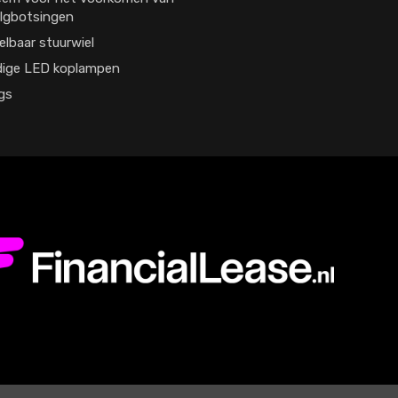
lgbotsingen
elbaar stuurwiel
dige LED koplampen
gs