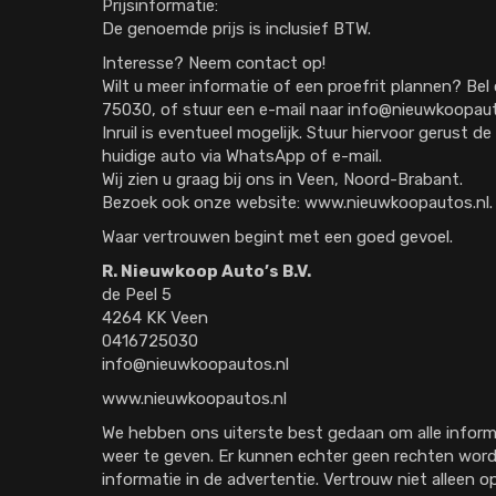
Prijsinformatie:
De genoemde prijs is inclusief BTW.
Interesse? Neem contact op!
Wilt u meer informatie of een proefrit plannen? Be
75030, of stuur een e-mail naar info@nieuwkoopaut
Inruil is eventueel mogelijk. Stuur hiervoor gerust 
huidige auto via WhatsApp of e-mail.
Wij zien u graag bij ons in Veen, Noord-Brabant.
Bezoek ook onze website: www.nieuwkoopautos.nl.
Waar vertrouwen begint met een goed gevoel.
R. Nieuwkoop Auto’s B.V.
de Peel 5
4264 KK Veen
0416725030
info@nieuwkoopautos.nl
www.nieuwkoopautos.nl
We hebben ons uiterste best gedaan om alle informa
weer te geven. Er kunnen echter geen rechten word
informatie in de advertentie. Vertrouw niet alleen 