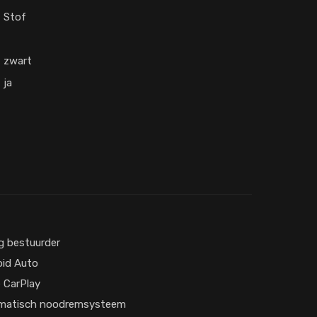
Stof
zwart
ja
g bestuurder
id Auto
 CarPlay
matisch noodremsysteem