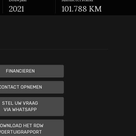
2021
101.788 KM
FINANCIEREN
CONTACT OPNEMEN
STEL UW VRAAG
VIA WHATSAPP
OWNLOAD HET RDW
VOERTUIGRAPPORT