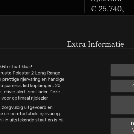
€ 25.740,-
Extra Informatie
Wh staat klaar!
eruste Polestar 2 Long Range
prettige rijervaring en handige
itrijcamera, led koplampen, 20
 driver alert, snel lader. Deze
oor optimaal rijplezier.
 zorgvuldig uitgevoerd en
ge en comfortabele rijervaring.
j in uitstekende staat en is hij
D