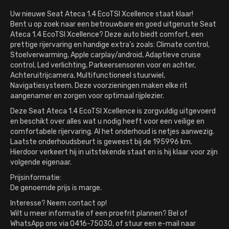
Uw nieuwe Seat Ateca 1.4 EcoTSI Xcellence staat klaar!
Bent u op zoek naar een betrouwbare en goed uitgeruste Seat
Ateca 1.4 EcoTSI Xcellence? Deze auto biedt comfort, een
prettige rijervaring en handige extra’s zoals: Climate control,
Stoelverwarming, Apple carplay/android, Adaptieve cruise
control, Led verlichting, Parkeersensoren voor en achter,
Achteruitrijcamera, Multifunctioneel stuurwiel,
Navigatiesysteem. Deze voorzieningen maken elke rit
aangenamer en zorgen voor optimaal rijplezier.
Deze Seat Ateca 1.4 EcoTSI Xcellence is zorgvuldig uitgevoerd
en beschikt over alles wat u nodig heeft voor een veilige en
comfortabele rijervaring. Al het onderhoud is netjes aanwezig.
Laatste onderhoudsbeurt is geweest bij de 195996 km.
Hierdoor verkeert hij in uitstekende staat en is hij klaar voor zijn
volgende eigenaar.
Prijsinformatie:
De genoemde prijs is marge.
Interesse? Neem contact op!
Wilt u meer informatie of een proefrit plannen? Bel of
WhatsApp ons via 0416-75030, of stuur een e-mail naar