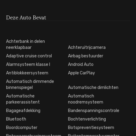
Deze Auto Bevat
Achterbank in delen
neerklapbaar
Achteruitrijcamera
Adaptive cruise control
Airbag bestuurder
Alarmsysteem klasse I
Android Auto
Antiblokkeersysteem
Apple CarPlay
Automatisch dimmende
binnenspiegel
Automatische dimlichten
Automatische
Automatisch
parkeerassistent
noodremsysteem
Bagageafdekking
Bandenspanningscontrole
Bluetooth
Bochtenverlichting
Boordcomputer
Botspreventiesysteem