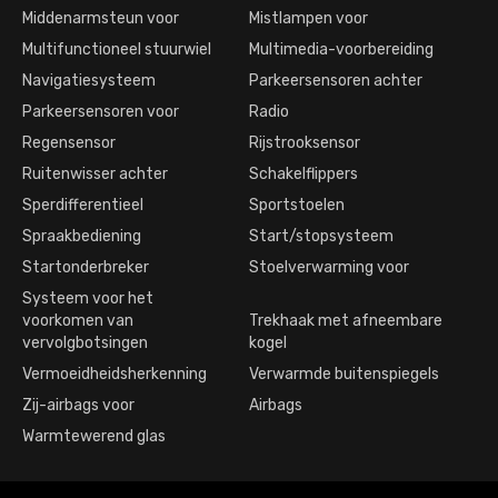
Middenarmsteun voor
Mistlampen voor
Multifunctioneel stuurwiel
Multimedia-voorbereiding
Navigatiesysteem
Parkeersensoren achter
Parkeersensoren voor
Radio
Regensensor
Rijstrooksensor
Ruitenwisser achter
Schakelflippers
Sperdifferentieel
Sportstoelen
Spraakbediening
Start/stopsysteem
Startonderbreker
Stoelverwarming voor
Systeem voor het
voorkomen van
Trekhaak met afneembare
vervolgbotsingen
kogel
Vermoeidheidsherkenning
Verwarmde buitenspiegels
Zij-airbags voor
Airbags
Warmtewerend glas