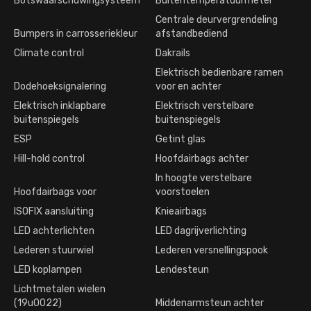
Botswaarschuwingsysteem
Buitentemperatuurmeter
Centrale deurvergrendeling
Bumpers in carrosseriekleur
afstandbediend
Climate control
Dakrails
Elektrisch bedienbare ramen
Dodehoeksignalering
voor en achter
Elektrisch inklapbare
Elektrisch verstelbare
buitenspiegels
buitenspiegels
ESP
Getint glas
Hill-hold control
Hoofdairbags achter
In hoogte verstelbare
Hoofdairbags voor
voorstoelen
ISOFIX aansluiting
Knieairbags
LED achterlichten
LED dagrijverlichting
Lederen stuurwiel
Lederen versnellingspook
LED koplampen
Lendesteun
Lichtmetalen wielen
(19u0022)
Middenarmsteun achter