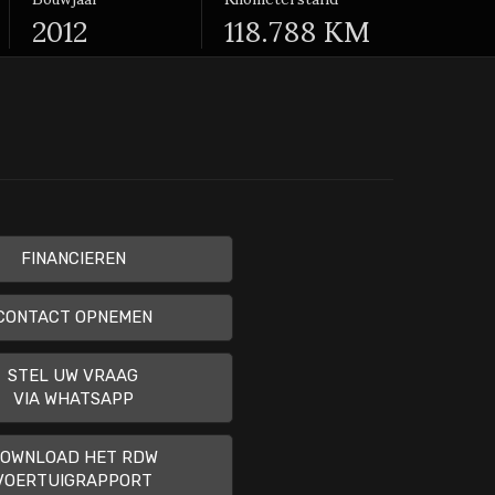
2012
118.788 KM
FINANCIEREN
CONTACT OPNEMEN
STEL UW VRAAG
VIA WHATSAPP
OWNLOAD HET RDW
VOERTUIGRAPPORT