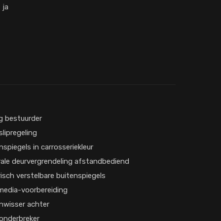
ja
g bestuurder
slipregeling
nspiegels in carrosseriekleur
ale deurvergrendeling afstandbediend
risch verstelbare buitenspiegels
media-voorbereiding
nwisser achter
onderbreker