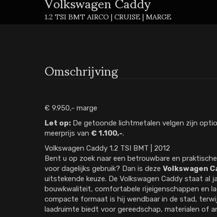
Volkswagen Caddy
1.2 TSI BMT AIRCO | CRUISE | MARGE
Omschrijving
€ 9.950,- marge
Let op:
De getoonde lichtmetalen velgen zijn optio
meerprijs van
€ 1.100,-
.
Volkswagen Caddy 1.2 TSI BMT | 2012
Bent u op zoek naar een betrouwbare en praktische b
voor dagelijks gebruik? Dan is deze
Volkswagen Ca
uitstekende keuze. De Volkswagen Caddy staat al ja
bouwkwaliteit, comfortabele rijeigenschappen en la
compacte formaat is hij wendbaar in de stad, terwijl
laadruimte biedt voor gereedschap, materialen of