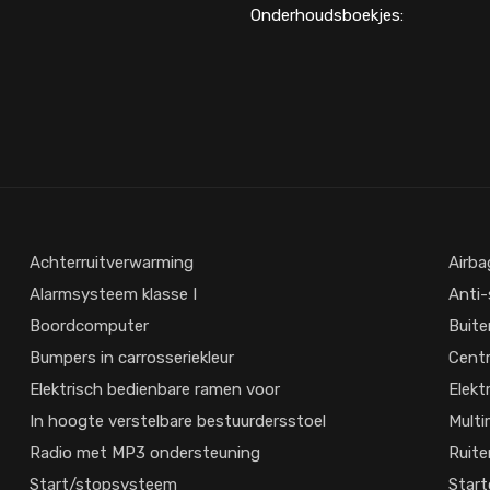
Onderhoudsboekjes:
Achterruitverwarming
Airba
Alarmsysteem klasse I
Anti-
Boordcomputer
Buite
Bumpers in carrosseriekleur
Centr
Elektrisch bedienbare ramen voor
Elekt
In hoogte verstelbare bestuurdersstoel
Multi
Radio met MP3 ondersteuning
Ruite
Start/stopsysteem
Start