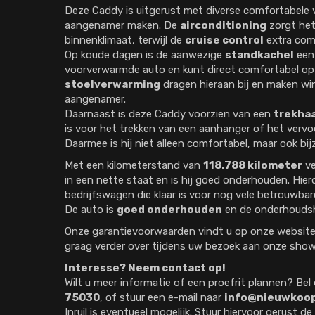
Deze Caddy is uitgerust met diverse comfortabele vo
aangenamer maken. De
airconditioning
zorgt het
binnenklimaat, terwijl de
cruise control
extra comf
Op koude dagen is de aanwezige
standkachel
een 
voorverwarmde auto en kunt direct comfortabel o
stoelverwarming
dragen hieraan bij en maken win
aangenamer.
Daarnaast is deze Caddy voorzien van een
trekha
is voor het trekken van een aanhanger of het vervo
Daarmee is hij niet alleen comfortabel, maar ook bijz
Met een kilometerstand van
118.788 kilometer
ve
in een nette staat en is hij goed onderhouden. Hie
bedrijfswagen die klaar is voor nog vele betrouwbar
De auto is
goed onderhouden
en de onderhoudshi
Onze garantievoorwaarden vindt u op onze website. 
graag verder over tijdens uw bezoek aan onze sho
Interesse? Neem contact op!
Wilt u meer informatie of een proefrit plannen? Be
75030
, of stuur een e-mail naar
info@nieuwkoop
Inruil is eventueel mogelijk. Stuur hiervoor gerust 