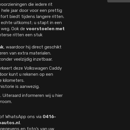
orzieningen die iedere rit
 hele jaar door voor een prettig
ort biedt tijdens langere ritten.
echte uitkomst; u stapt in een
p weg. Ook de
voorstoelen met
terse ritten een stuk
ak
, waardoor hij direct geschikt
eren van extra materialen.
onder veelzijdig inzetbaar.
rkeert deze Volkswagen Caddy
rdoor kunt u rekenen op een
e kilometers.
storie is aanwezig.
Uiteraard informeren wij u hier
wroom.
l of WhatsApp ons via
0416-
autos.nl
.
de gegevens en foto’s van uw