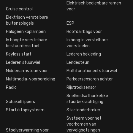
Elektrisch bedienbare ramen
Cruise control
voor
Elektrisch verstelbare
buitenspiegels
ESP
Halogeen koplampen
Hoofdairbags voor
In hoogte verstelbare
In hoogte verstelbare
bestuurdersstoel
voorstoelen
Keyless start
Lederen bekleding
Lederen stuurwiel
Lendesteun
Middenarmsteun voor
Multifunctioneel stuurwiel
Multimedia-voorbereiding
Parkeersensoren achter
Radio
Rijstrooksensor
Snelheidsafhankelijke
Schakelflippers
stuurbekrachtiging
Start/stopsysteem
Startonderbreker
Systeem voor het
voorkomen van
Stoelverwarming voor
vervolgbotsingen